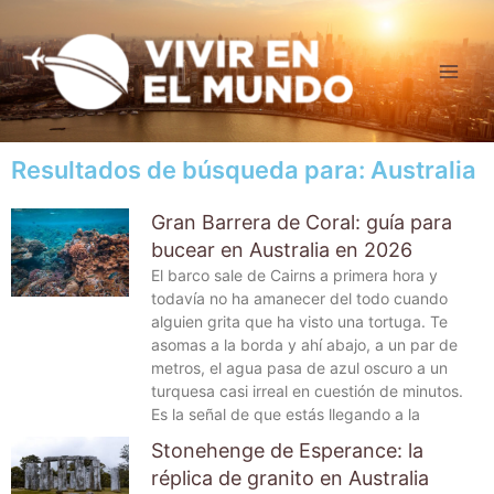
Ir
al
contenido
Resultados de búsqueda para: Australia
Página
Página
Página
Página
Página
Gran Barrera de Coral: guía para
bucear en Australia en 2026
El barco sale de Cairns a primera hora y
todavía no ha amanecer del todo cuando
alguien grita que ha visto una tortuga. Te
asomas a la borda y ahí abajo, a un par de
metros, el agua pasa de azul oscuro a un
turquesa casi irreal en cuestión de minutos.
Es la señal de que estás llegando a la
Stonehenge de Esperance: la
réplica de granito en Australia