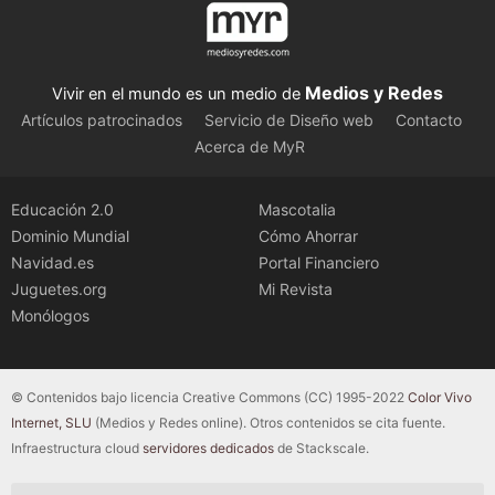
Medios y Redes
Vivir en el mundo es un medio de
Artículos patrocinados
Servicio de Diseño web
Contacto
Acerca de MyR
Educación 2.0
Mascotalia
Dominio Mundial
Cómo Ahorrar
Navidad.es
Portal Financiero
Juguetes.org
Mi Revista
Monólogos
© Contenidos bajo licencia Creative Commons (CC) 1995-2022
Color Vivo
Internet, SLU
(Medios y Redes online). Otros contenidos se cita fuente.
Infraestructura cloud
servidores dedicados
de Stackscale.