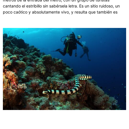
cantando el estribillo sin sabérsela letra. Es un sitio ruidoso, un
poco caótico y absolutamente vivo, y resulta que también es