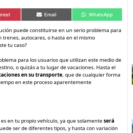
artir
artir
Compartir
Compartir
Compartir
Compartir
en
en
en
en
erest
Email
WhatsApp
olución puede constituirse en un serio problema para
n trenes, autocares, o hasta en el mismo
ste tu caso?
roblema para los usuarios que utilizan este medio de
estino, o quizás a tu lugar de vacaciones. Hasta el
taciones en su transporte
, que de cualquier forma
atiempo en este proceso aparentemente
a es en tu propio vehículo, ya que solamente
será
uede ser de diferentes tipos, y hasta con variación