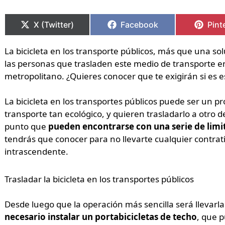
Compartir
Compartir
Compartir
Compartir
Comp
Comp
en
en
en
en
en
en
X (Twitter)
Facebook
Pint
La bicicleta en los transporte públicos, más que una s
las personas que trasladen este medio de transporte e
metropolitano. ¿Quieres conocer que te exigirán si es e
La bicicleta en los transportes públicos puede ser un p
transporte tan ecológico, y quieren trasladarlo a otro d
punto que
pueden encontrarse con una serie de limi
tendrás que conocer para no llevarte cualquier contr
intrascendente.
Trasladar la bicicleta en los transportes públicos
Desde luego que la operación más sencilla será llevarl
necesario instalar un portabicicletas de techo
, que p