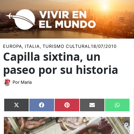
Ir
al
contenido
EUROPA
,
ITALIA
,
TURISMO CULTURAL
18/07/2010
Capilla sixtina, un
paseo por su historia
Por
Maria
Compartir
Compartir
Compartir
Compartir
Compar
X
Facebook
Pinterest
Email
Whats
en
en
en
en
en
(Twitter)