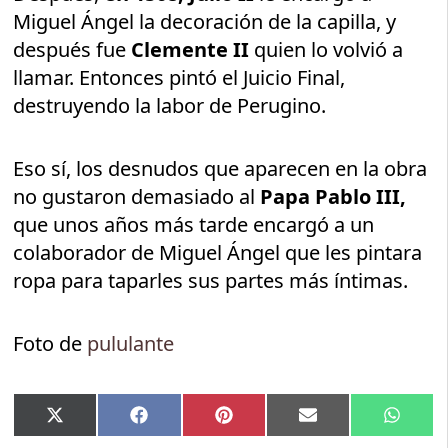
Miguel Ángel la decoración de la capilla, y
después fue
Clemente II
quien lo volvió a
llamar. Entonces pintó el Juicio Final,
destruyendo la labor de Perugino.
Eso sí, los desnudos que aparecen en la obra
no gustaron demasiado al
Papa Pablo III,
que unos años más tarde encargó a un
colaborador de Miguel Ángel que les pintara
ropa para taparles sus partes más íntimas.
Foto de
pululante
Compartir
Compartir
Compartir
Compartir
Compar
X
Facebook
Pinterest
Email
Whats
en
en
en
en
en
(Twitter)