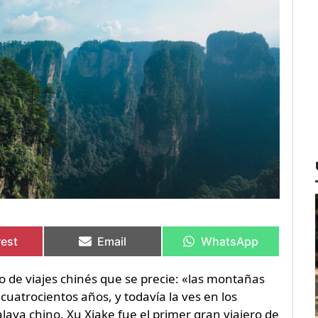
rtir
rtir
Compartir
Compartir
Compartir
Compartir
en
en
en
en
rest
Email
WhatsApp
ro de viajes chinés que se precie: «las montañas
 cuatrocientos años, y todavía la ves en los
alaya chino. Xu Xiake fue el primer gran viajero de