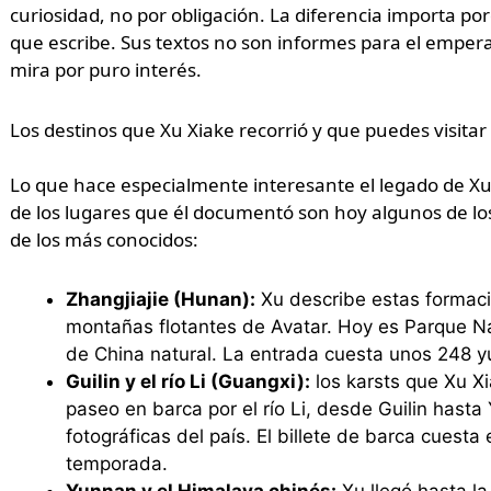
curiosidad, no por obligación. La diferencia importa p
que escribe. Sus textos no son informes para el empera
mira por puro interés.
Los destinos que Xu Xiake recorrió y que puedes visitar
Lo que hace especialmente interesante el legado de X
de los lugares que él documentó son hoy algunos de lo
de los más conocidos:
Zhangjiajie (Hunan):
Xu describe estas formacio
montañas flotantes de Avatar. Hoy es Parque N
de China natural. La entrada cuesta unos 248 y
Guilin y el río Li (Guangxi):
los karsts que Xu Xi
paseo en barca por el río Li, desde Guilin hast
fotográficas del país. El billete de barca cuest
temporada.
Yunnan y el Himalaya chinés:
Xu llegó hasta la