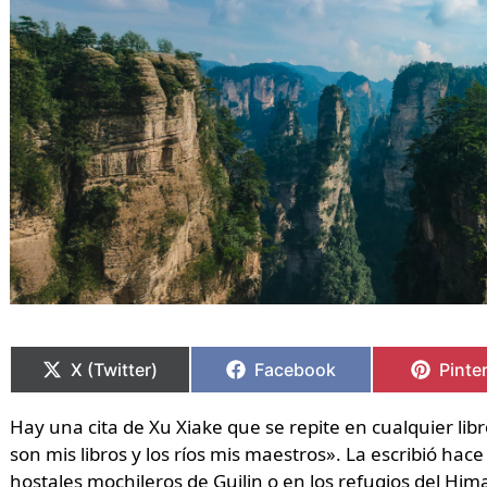
Compartir
Compartir
Compartir
Compartir
Compa
Compa
en
en
en
en
en
en
X (Twitter)
Facebook
Pinte
Hay una cita de Xu Xiake que se repite en cualquier lib
son mis libros y los ríos mis maestros». La escribió hace
hostales mochileros de Guilin o en los refugios del Him