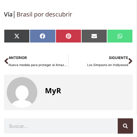
Vía│
Brasil por descubrir
Compartir
Compartir
Compartir
Compartir
Compar
X
Facebook
Pinterest
Email
Whats
en
en
en
en
en
(Twitter)
Ant
Si
ANTERIOR
SIGUIENTE
Nueva medida para proteger el Amazonas
Los Simpsons en Hollywood
MyR
Buscar