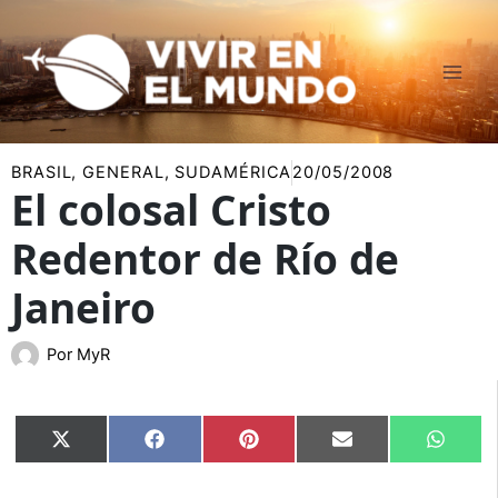
Ir
al
contenido
BRASIL
,
GENERAL
,
SUDAMÉRICA
20/05/2008
El colosal Cristo
Redentor de Río de
Janeiro
Por
MyR
Compartir
Compartir
Compartir
Compartir
Compar
X
Facebook
Pinterest
Email
Whats
en
en
en
en
en
(Twitter)