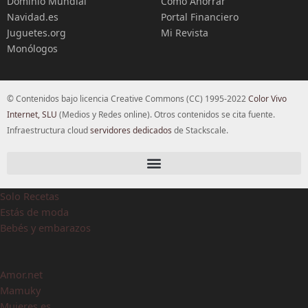
Dominio Mundial
Cómo Ahorrar
Navidad.es
Portal Financiero
Juguetes.org
Mi Revista
Monólogos
© Contenidos bajo licencia Creative Commons (CC) 1995-2022
Color Vivo
Internet, SLU
(Medios y Redes online). Otros contenidos se cita fuente.
Infraestructura cloud
servidores dedicados
de Stackscale.
Solo Recetas
Estás de moda
Bebés y embarazos
Amor.net
Mamuky
Mujeres.es