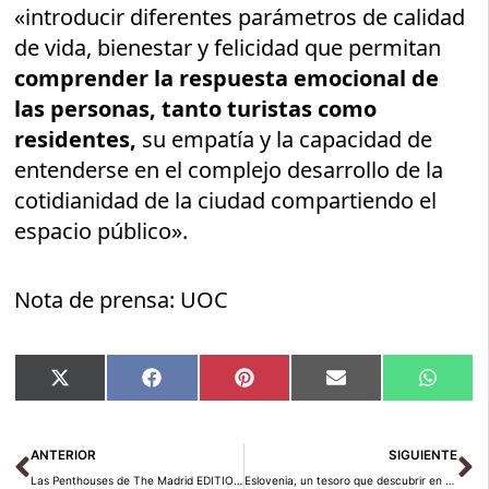
«introducir diferentes parámetros de calidad
de vida, bienestar y felicidad que permitan
comprender la respuesta emocional de
las personas, tanto turistas como
residentes,
su empatía y la capacidad de
entenderse en el complejo desarrollo de la
cotidianidad de la ciudad compartiendo el
espacio público».
Nota de prensa: UOC
Compartir
Compartir
Compartir
Compartir
Compar
X
Facebook
Pinterest
Email
Whats
en
en
en
en
en
(Twitter)
Ant
Si
ANTERIOR
SIGUIENTE
Las Penthouses de The Madrid EDITION: el alojamiento más exclusivo de Madrid
Eslovenia, un tesoro que descubrir en el corazón de Europa