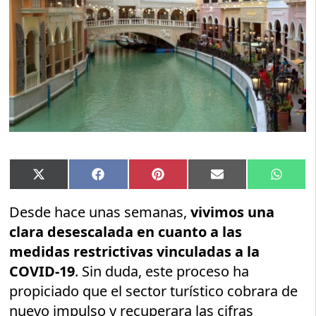
Compartir
Compartir
Compartir
Compartir
Compar
X
Facebook
Pinterest
Email
Whats
en
en
en
en
en
(Twitter)
Desde hace unas semanas,
vivimos una
clara desescalada en cuanto a las
medidas restrictivas vinculadas a la
COVID-19
. Sin duda, este proceso ha
propiciado que el sector turístico cobrara de
nuevo impulso y recuperara las cifras