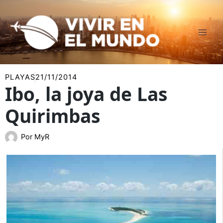
Ir
al
contenido
PLAYAS
21/11/2014
Ibo, la joya de Las
Quirimbas
Por
MyR