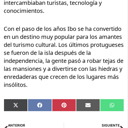
intercambiaban turistas, tecnología y
conocimientos.
Con el paso de los años Ibo se ha convertido
en un destino muy popular para los amantes
del turismo cultural. Los últimos protugueses
se fueron de la isla después de la
independencia, la gente pasó a robar tejas de
las mansiones y a divertirse con las hiedras y
enredaderas que crecen de los lugares más
insólitos.
Compartir
Compartir
Compartir
Compartir
Compar
X
Facebook
Pinterest
Email
Whats
en
en
en
en
en
(Twitter)
Ant
Si
ANTERIOR
SIGUIENTE