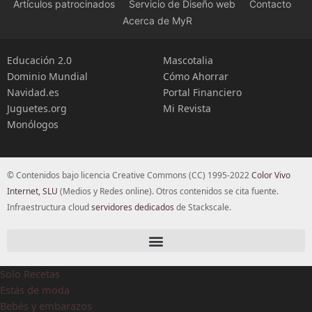
Artículos patrocinados
Servicio de Diseño web
Contacto
Acerca de MyR
Educación 2.0
Mascotalia
Dominio Mundial
Cómo Ahorrar
Navidad.es
Portal Financiero
Juguetes.org
Mi Revista
Monólogos
© Contenidos bajo licencia Creative Commons (CC) 1995-2022
Color Vivo
Internet, SLU
(Medios y Redes online). Otros contenidos se cita fuente.
Infraestructura cloud
servidores dedicados
de Stackscale.
Solo Recetas
Estás de moda
Bebés y embarazos