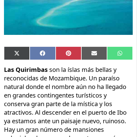
Compartir
Compartir
Compartir
Compartir
Compar
X
Facebook
Pinterest
Email
Whats
en
en
en
en
en
(Twitter)
Las Quirimbas
son la íslas más bellas y
reconocidas de Mozambique. Un paraíso
natural donde el nombre aún no ha llegado
en grandes contingentes turísticos y
conserva gran parte de la mística y los
atractivos. Al descender en el puerto de Ibo
ya estamos ante un paisaje nuevo, ruinoso.
Hay un gran número de mansiones