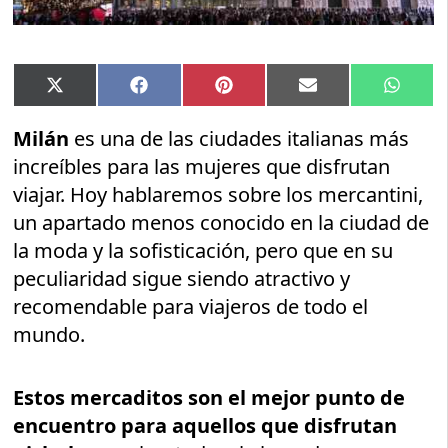
Compartir
Compartir
Compartir
Compartir
Compar
X
Facebook
Pinterest
Email
Whats
en
en
en
en
en
(Twitter)
Milán
es una de las ciudades italianas más
increíbles para las mujeres que disfrutan
viajar. Hoy hablaremos sobre los mercantini,
un apartado menos conocido en la ciudad de
la moda y la sofisticación, pero que en su
peculiaridad sigue siendo atractivo y
recomendable para viajeros de todo el
mundo.
Estos mercaditos son el mejor punto de
encuentro para aquellos que disfrutan