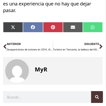
es una experiencia que no hay que dejar
pasar.
Compartir
Compartir
Compartir
Compartir
Compar
X
Facebook
Pinterest
Email
Whats
en
en
en
en
en
(Twitter)
Ant
Si
ANTERIOR
SIGUIENTE
Desapariciones de aviones en 2014, AirAsia cierra el año trágico
Turismo en Tanzania, la belleza del Kilimanjaro
MyR
Buscar