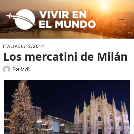
Ir
al
contenido
ITALIA
30/12/2014
Los mercatini de Milán
Por
MyR