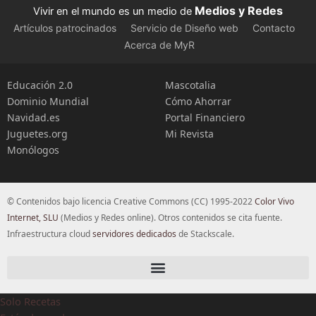
Medios y Redes
Vivir en el mundo es un medio de
Artículos patrocinados
Servicio de Diseño web
Contacto
Acerca de MyR
Educación 2.0
Mascotalia
Dominio Mundial
Cómo Ahorrar
Navidad.es
Portal Financiero
Juguetes.org
Mi Revista
Monólogos
© Contenidos bajo licencia Creative Commons (CC) 1995-2022
Color Vivo
Internet, SLU
(Medios y Redes online). Otros contenidos se cita fuente.
Infraestructura cloud
servidores dedicados
de Stackscale.
Solo Recetas