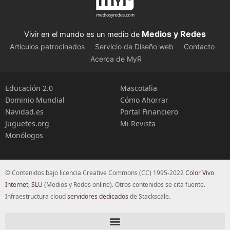
Medios y Redes
Vivir en el mundo es un medio de
Artículos patrocinados
Servicio de Diseño web
Contacto
Acerca de MyR
Educación 2.0
Mascotalia
Dominio Mundial
Cómo Ahorrar
Navidad.es
Portal Financiero
Juguetes.org
Mi Revista
Monólogos
© Contenidos bajo licencia Creative Commons (CC) 1995-2022
Color Vivo
Internet, SLU
(Medios y Redes online). Otros contenidos se cita fuente.
Infraestructura cloud
servidores dedicados
de Stackscale.