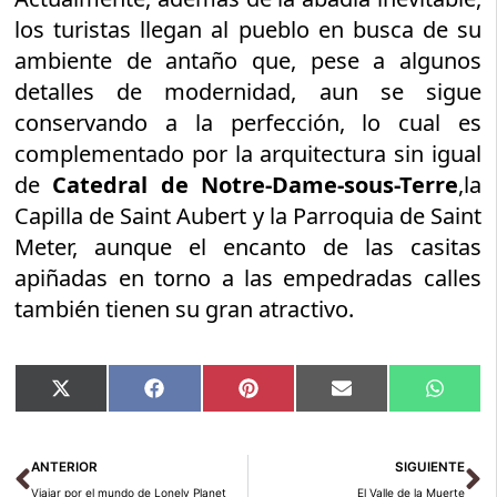
los turistas llegan al pueblo en busca de su
ambiente de antaño que, pese a algunos
detalles de modernidad, aun se sigue
conservando a la perfección, lo cual es
complementado por la arquitectura sin igual
de
Catedral de Notre-Dame-sous-Terre
,la
Capilla de Saint Aubert y la Parroquia de Saint
Meter, aunque el encanto de las casitas
apiñadas en torno a las empedradas calles
también tienen su gran atractivo.
Compartir
Compartir
Compartir
Compartir
Compar
X
Facebook
Pinterest
Email
Whats
en
en
en
en
en
(Twitter)
Ant
Si
ANTERIOR
SIGUIENTE
Viajar por el mundo de Lonely Planet
El Valle de la Muerte