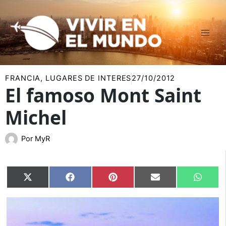
Ir
al
contenido
FRANCIA
,
LUGARES DE INTERES
27/10/2012
El famoso Mont Saint
Michel
Por
MyR
Compartir
Compartir
Compartir
Compartir
Compar
X
Facebook
Pinterest
Email
Whats
en
en
en
en
en
(Twitter)