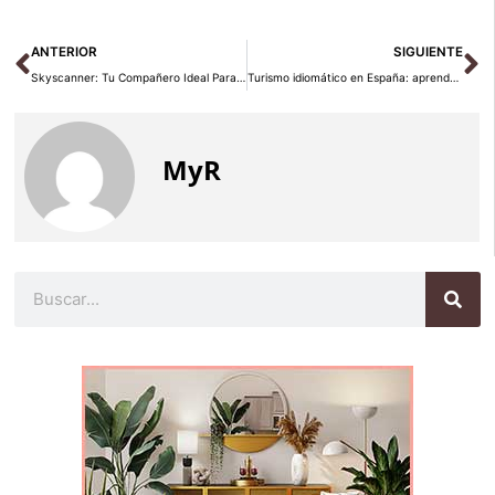
Ant
Si
ANTERIOR
SIGUIENTE
Skyscanner: Tu Compañero Ideal Para Planificar Viajes y Encontrar Rutas Óptimas
Turismo idiomático en España: aprende español viajando en 2026
MyR
Buscar