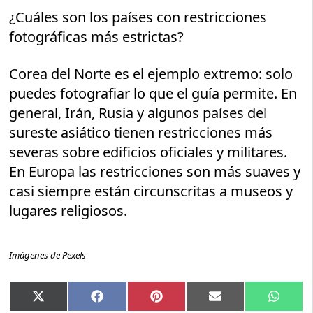
¿Cuáles son los países con restricciones
fotográficas más estrictas?
Corea del Norte es el ejemplo extremo: solo
puedes fotografiar lo que el guía permite. En
general, Irán, Rusia y algunos países del
sureste asiático tienen restricciones más
severas sobre edificios oficiales y militares.
En Europa las restricciones son más suaves y
casi siempre están circunscritas a museos y
lugares religiosos.
Imágenes de Pexels
Compartir
Compartir
Compartir
Compartir
Compar
X
Facebook
Pinterest
Email
Whats
en
en
en
en
en
(Twitter)