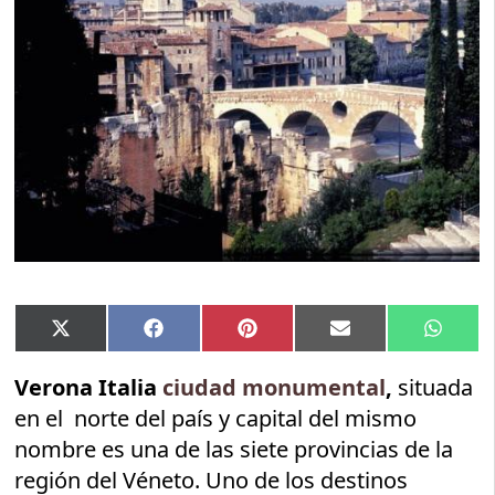
Compartir
Compartir
Compartir
Compartir
Compar
X
Facebook
Pinterest
Email
Whats
en
en
en
en
en
(Twitter)
Verona Italia
ciudad monumental
,
situada
en el norte del país y capital del mismo
nombre es una de las siete provincias de la
región del Véneto. Uno de los destinos