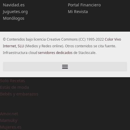
Navidad.es
Portal Financiero
Juguetes.org
Mi Revista
Monólogos
© Contenidos bajo licencia Creative Commons (CC) 1995-2022
Color Vivo
Internet, SLU
(Medios y Redes online). Otros contenidos se cita fuente.
Infraestructura cloud
servidores dedicados
de Stackscale.
Solo Recetas
Estás de moda
Bebés y embarazos
Amor.net
Mamuky
Mujeres.es