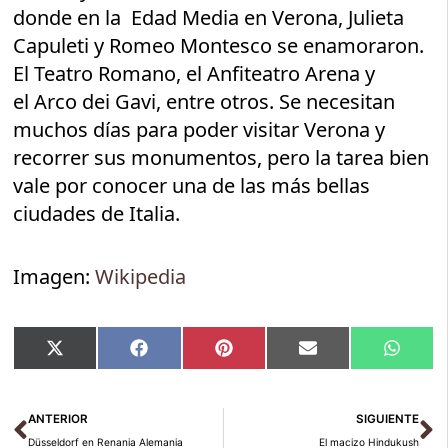
donde en la Edad Media en Verona, Julieta
Capuleti y Romeo Montesco se enamoraron.
El Teatro Romano, el Anfiteatro Arena y
el Arco dei Gavi, entre otros. Se necesitan
muchos días para poder visitar Verona y
recorrer sus monumentos, pero la tarea bien
vale por conocer una de las más bellas
ciudades de Italia.
Imagen:
Wikipedia
Compartir
Compartir
Compartir
Compartir
Compar
X
Facebook
Pinterest
Email
Whats
en
en
en
en
en
(Twitter)
Ant
Si
ANTERIOR
SIGUIENTE
Düsseldorf en Renania Alemania
El macizo Hindukush