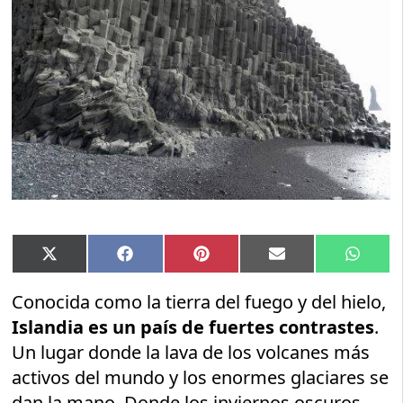
Compartir
Compartir
Compartir
Compartir
Compar
X
Facebook
Pinterest
Email
Whats
en
en
en
en
en
(Twitter)
Conocida como la tierra del fuego y del hielo,
Islandia es un país de fuertes contrastes
.
Un lugar donde la lava de los volcanes más
activos del mundo y los enormes glaciares se
dan la mano. Donde los inviernos oscuros