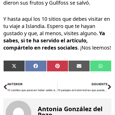
dieron sus frutos y Gullfoss se salvó.
Y hasta aquí los 10 sitios que debes visitar en
tu viaje a Islandia. Espero que te hayan
gustado y que, al menos, visites alguno.
Ya
sabes, si te ha servido el artículo,
compártelo en redes sociales
. ¡Nos leemos!
Compartir
Compartir
Compartir
Compartir
Compar
X
Facebook
Pinterest
Email
Whats
en
en
en
en
en
(Twitter)
Ant
Si
ANTERIOR
SIGUIENTE
10 castillos que parecen haber salido de un cuento de hadas
10 paisajes extraterrestres que puedes visitar en la Tierra
Antonia González del
Pozo