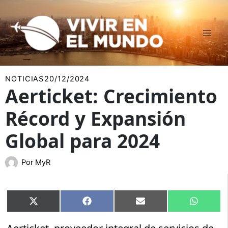
Ir
al
contenido
NOTICIAS
20/12/2024
Aerticket: Crecimiento
Récord y Expansión
Global para 2024
Por
MyR
Compartir
Compartir
Compartir
Compart
X
Facebook
Email
WhatsA
en
en
en
en
(Twitter)