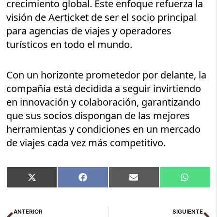
crecimiento global. Este enfoque refuerza la
visión de Aerticket de ser el socio principal
para agencias de viajes y operadores
turísticos en todo el mundo.
Con un horizonte prometedor por delante, la
compañía está decidida a seguir invirtiendo
en innovación y colaboración, garantizando
que sus socios dispongan de las mejores
herramientas y condiciones en un mercado
de viajes cada vez más competitivo.
Compartir
Compartir
Compartir
Compart
X
Facebook
Email
WhatsA
en
en
en
en
(Twitter)
Ant
Si
ANTERIOR
SIGUIENTE