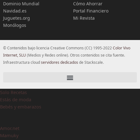
Dominio Mundial
Cómo Ahorrar
Navidad.es
Portal Financiero
Juguetes.org
Mi Revista
Monólogos
© Contenidos bajo licencia Creative Commons (CC) 1995-2022
Color Vivo
Internet, SLU
(Medios y Redes online). Otros contenidos se cita fuente.
Infraestructura cloud
servidores dedicados
de Stackscale.
Solo Recetas
Estás de moda
Bebés y embarazos
Amor.net
Mamuky