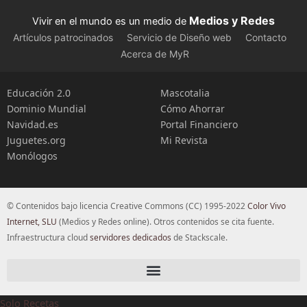
Medios y Redes
Vivir en el mundo es un medio de
Artículos patrocinados
Servicio de Diseño web
Contacto
Acerca de MyR
Educación 2.0
Mascotalia
Dominio Mundial
Cómo Ahorrar
Navidad.es
Portal Financiero
Juguetes.org
Mi Revista
Monólogos
© Contenidos bajo licencia Creative Commons (CC) 1995-2022
Color Vivo
Internet, SLU
(Medios y Redes online). Otros contenidos se cita fuente.
Infraestructura cloud
servidores dedicados
de Stackscale.
Solo Recetas