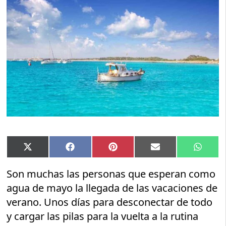
Compartir
Compartir
Compartir
Compartir
Compar
X
Facebook
Pinterest
Email
Whats
en
en
en
en
en
(Twitter)
Son muchas las personas que esperan como
agua de mayo la llegada de las vacaciones de
verano. Unos días para desconectar de todo
y cargar las pilas para la vuelta a la rutina