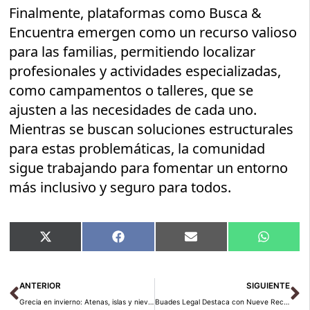
Finalmente, plataformas como Busca &
Encuentra emergen como un recurso valioso
para las familias, permitiendo localizar
profesionales y actividades especializadas,
como campamentos o talleres, que se
ajusten a las necesidades de cada uno.
Mientras se buscan soluciones estructurales
para estas problemáticas, la comunidad
sigue trabajando para fomentar un entorno
más inclusivo y seguro para todos.
Compartir
Compartir
Compartir
Compart
X
Facebook
Email
WhatsA
en
en
en
en
(Twitter)
Ant
Si
ANTERIOR
SIGUIENTE
Grecia en invierno: Atenas, islas y nieve sobre la Acrópolis
Buades Legal Destaca con Nueve Reconocimientos en el Ranking Best Law Firms – España 2027