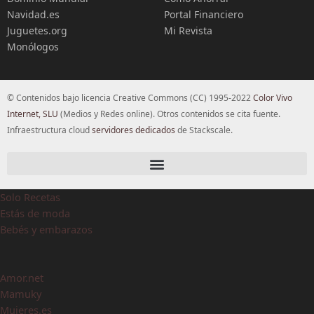
Navidad.es
Portal Financiero
Juguetes.org
Mi Revista
Monólogos
© Contenidos bajo licencia Creative Commons (CC) 1995-2022
Color Vivo
Internet, SLU
(Medios y Redes online). Otros contenidos se cita fuente.
Infraestructura cloud
servidores dedicados
de Stackscale.
Solo Recetas
Estás de moda
Bebés y embarazos
Amor.net
Mamuky
Mujeres.es