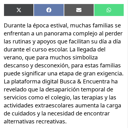
Compartir
Compartir
Compartir
Compart
X
Facebook
Email
WhatsA
en
en
en
en
(Twitter)
Durante la época estival, muchas familias se
enfrentan a un panorama complejo al perder
las rutinas y apoyos que facilitan su día a día
durante el curso escolar. La llegada del
verano, que para muchos simboliza
descanso y desconexión, para estas familias
puede significar una etapa de gran exigencia.
La plataforma digital Busca & Encuentra ha
revelado que la desaparición temporal de
servicios como el colegio, las terapias y las
actividades extraescolares aumenta la carga
de cuidados y la necesidad de encontrar
alternativas recreativas.