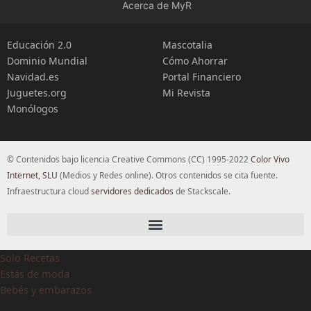
Acerca de MyR
Educación 2.0
Mascotalia
Dominio Mundial
Cómo Ahorrar
Navidad.es
Portal Financiero
Juguetes.org
Mi Revista
Monólogos
© Contenidos bajo licencia Creative Commons (CC) 1995-2022
Color Vivo
Internet, SLU
(Medios y Redes online). Otros contenidos se cita fuente.
Infraestructura cloud
servidores dedicados
de Stackscale.
Solo Recetas
Estás de moda
Bebés y embarazos