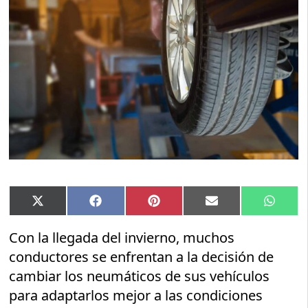
Compartir
Compartir
Compartir
Compartir
Compar
X
Facebook
Pinterest
Email
Whats
en
en
en
en
en
(Twitter)
Con la llegada del invierno, muchos
conductores se enfrentan a la decisión de
cambiar los neumáticos de sus vehículos
para adaptarlos mejor a las condiciones