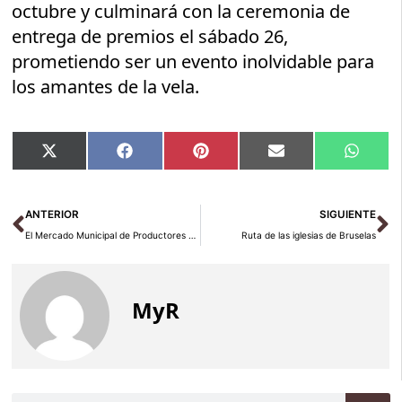
octubre y culminará con la ceremonia de
entrega de premios el sábado 26,
prometiendo ser un evento inolvidable para
los amantes de la vela.
Compartir
Compartir
Compartir
Compartir
Compar
X
Facebook
Pinterest
Email
Whats
en
en
en
en
en
(Twitter)
Ant
Si
ANTERIOR
SIGUIENTE
El Mercado Municipal de Productores de Villa de Vallecas Supera la Adversidad de la Lluvia
Ruta de las iglesias de Bruselas
MyR
Buscar