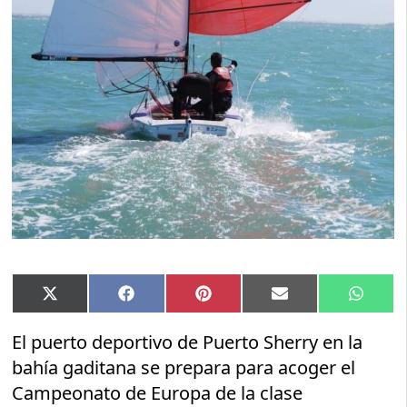
Compartir
Compartir
Compartir
Compartir
Compar
X
Facebook
Pinterest
Email
Whats
en
en
en
en
en
(Twitter)
El puerto deportivo de Puerto Sherry en la
bahía gaditana se prepara para acoger el
Campeonato de Europa de la clase