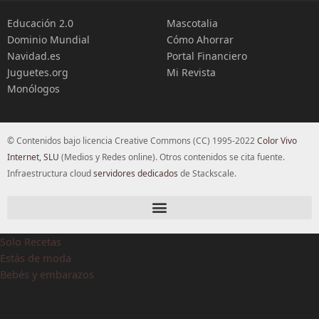
Educación 2.0
Mascotalia
Dominio Mundial
Cómo Ahorrar
Navidad.es
Portal Financiero
Juguetes.org
Mi Revista
Monólogos
© Contenidos bajo licencia Creative Commons (CC) 1995-2022
Color Vivo
Internet, SLU
(Medios y Redes online). Otros contenidos se cita fuente.
Infraestructura cloud
servidores dedicados
de Stackscale.
Solo Recetas
Estás de moda
Bebés y embarazos