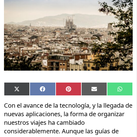
Compartir
Compartir
Compartir
Compartir
Compar
X
Facebook
Pinterest
Email
Whats
en
en
en
en
en
(Twitter)
Con el avance de la tecnología, y la llegada de
nuevas aplicaciones, la forma de organizar
nuestros viajes ha cambiado
considerablemente. Aunque las guías de