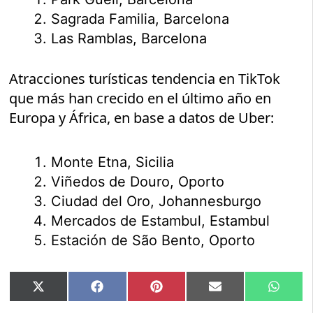
Sagrada Familia, Barcelona
Las Ramblas, Barcelona
Atracciones turísticas tendencia en TikTok
que más han crecido en el último año en
Europa y África, en base a datos de Uber:
Monte Etna, Sicilia
Viñedos de Douro, Oporto
Ciudad del Oro, Johannesburgo
Mercados de Estambul, Estambul
Estación de São Bento, Oporto
Compartir
Compartir
Compartir
Compartir
Compar
X
Facebook
Pinterest
Email
Whats
en
en
en
en
en
(Twitter)