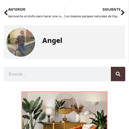
Ant
Si
ANTERIOR
SIGUIENTE
Aprovecha el otoño para hacer una ruta por la naturaleza de Lisboa
Los mejores parques naturales de España para una escapada de otoño
Angel
Buscar