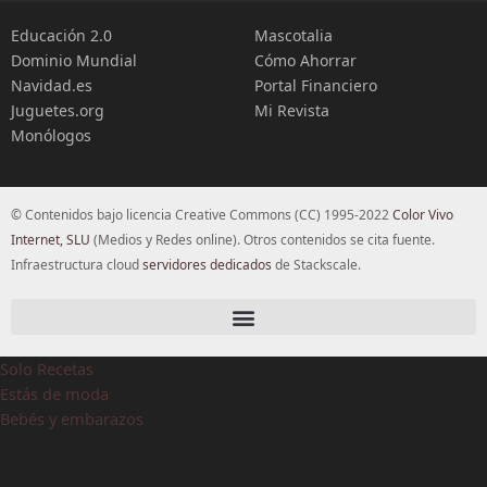
Educación 2.0
Mascotalia
Dominio Mundial
Cómo Ahorrar
Navidad.es
Portal Financiero
Juguetes.org
Mi Revista
Monólogos
© Contenidos bajo licencia Creative Commons (CC) 1995-2022
Color Vivo
Internet, SLU
(Medios y Redes online). Otros contenidos se cita fuente.
Infraestructura cloud
servidores dedicados
de Stackscale.
Solo Recetas
Estás de moda
Bebés y embarazos