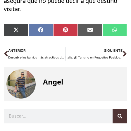
asegura que no puede decir a qué destino
visitar.
Compartir
Compartir
Compartir
Compartir
Compar
X
Facebook
Pinterest
Email
Whats
en
en
en
en
en
(Twitter)
Ant
Si
ANTERIOR
SIGUIENTE
Descubre los barrios más atractivos de Lisboa
Italia: ¡El Turismo en Pequeños Pueblos Está en Auge!
Angel
Buscar