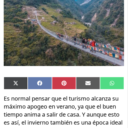
Compartir
Compartir
Compartir
Compartir
Compar
X
Facebook
Pinterest
Email
Whats
en
en
en
en
en
(Twitter)
Es normal pensar que el turismo alcanza su
máximo apogeo en verano, ya que el buen
tiempo anima a salir de casa. Y aunque esto
es así, el invierno también es una época ideal