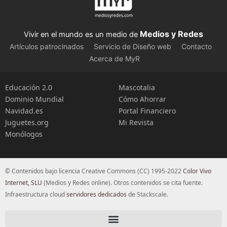
Medios y Redes
Vivir en el mundo es un medio de
Artículos patrocinados
Servicio de Diseño web
Contacto
Acerca de MyR
Educación 2.0
Mascotalia
Dominio Mundial
Cómo Ahorrar
Navidad.es
Portal Financiero
Juguetes.org
Mi Revista
Monólogos
© Contenidos bajo licencia Creative Commons (CC) 1995-2022
Color Vivo
Internet, SLU
(Medios y Redes online). Otros contenidos se cita fuente.
Infraestructura cloud
servidores dedicados
de Stackscale.