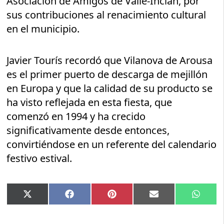
Asociación de Amigos de Valle-Inclán, por
sus contribuciones al renacimiento cultural
en el municipio.
Javier Tourís recordó que Vilanova de Arousa
es el primer puerto de descarga de mejillón
en Europa y que la calidad de su producto se
ha visto reflejada en esta fiesta, que
comenzó en 1994 y ha crecido
significativamente desde entonces,
convirtiéndose en un referente del calendario
festivo estival.
Compartir
Compartir
Compartir
Compartir
Compar
X
Facebook
Pinterest
Email
Whats
en
en
en
en
en
(Twitter)