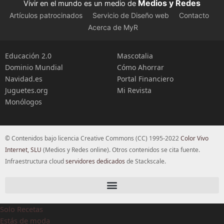
Medios y Redes
Vivir en el mundo es un medio de
Artículos patrocinados
Servicio de Diseño web
Contacto
Acerca de MyR
Educación 2.0
Mascotalia
Dominio Mundial
Cómo Ahorrar
Navidad.es
Portal Financiero
Juguetes.org
Mi Revista
Monólogos
© Contenidos bajo licencia Creative Commons (CC) 1995-2022
Color Vivo
Internet, SLU
(Medios y Redes online). Otros contenidos se cita fuente.
Infraestructura cloud
servidores dedicados
de Stackscale.
Solo Recetas
Estás de moda