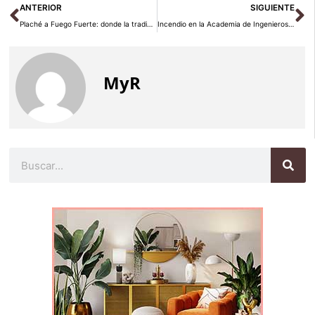
Ant
Si
ANTERIOR
SIGUIENTE
Plaché a Fuego Fuerte: donde la tradición y la innovación se fusionan en cada bocado
Incendio en la Academia de Ingenieros Militares de Guadalajara: Un trágico suceso durante la Semana Cultural de Cogolludo
MyR
Buscar