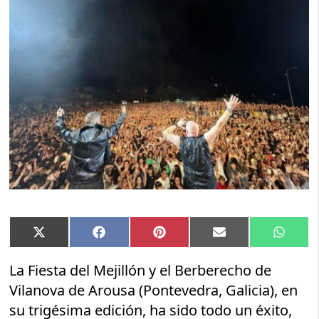
Compartir
Compartir
Compartir
Compartir
Compar
X
Facebook
Pinterest
Email
Whats
en
en
en
en
en
(Twitter)
La Fiesta del Mejillón y el Berberecho de
Vilanova de Arousa (Pontevedra, Galicia), en
su trigésima edición, ha sido todo un éxito,