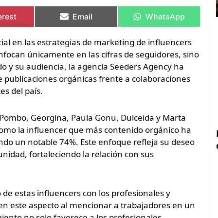
artir
artir
Compartir
Compartir
Compartir
Compartir
en
en
en
en
erest
Email
WhatsApp
al en las estrategias de marketing de influencers
focan únicamente en las cifras de seguidores, sino
do y su audiencia, la agencia Seeders Agency ha
e publicaciones orgánicas frente a colaboraciones
s del país.
ía Pombo, Georgina, Paula Gonu, Dulceida y Marta
como la influencer que más contenido orgánico ha
ndo un notable 74%. Este enfoque refleja su deseo
nidad, fortaleciendo la relación con sus
 de estas influencers con los profesionales y
en este aspecto al mencionar a trabajadores en un
iento no solo favorece a los profesionales