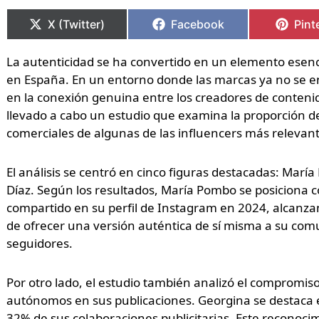
Compartir
Compartir
Compartir
Compartir
Comp
Comp
en
en
en
en
en
en
X (Twitter)
Facebook
Pint
La autenticidad se ha convertido en un elemento esenci
en España. En un entorno donde las marcas ya no se en
en la conexión genuina entre los creadores de conteni
llevado a cabo un estudio que examina la proporción d
comerciales de algunas de las influencers más relevante
El análisis se centró en cinco figuras destacadas: Mar
Díaz. Según los resultados, María Pombo se posiciona 
compartido en su perfil de Instagram en 2024, alcanza
de ofrecer una versión auténtica de sí misma a su comu
seguidores.
Por otro lado, el estudio también analizó el compromiso
autónomos en sus publicaciones. Georgina se destaca 
32% de sus colaboraciones publicitarias. Este reconocim