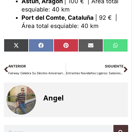
Astún, Aragón
| 100 € | Área total
esquiable: 40 km
Port del Comte, Cataluña
| 92 € |
Área total esquiable: 40 km
Compartir
Compartir
Compartir
Compartir
Compar
X
Facebook
Pinterest
Email
Whats
en
en
en
en
en
(Twitter)
Ant
Si
ANTERIOR
SIGUIENTE
Fairway Celebra Su Décimo Aniversario con Éxito Histórico
Entrantes Navideños Ligeros: Sabores Refrescantes con Limón y Pomelo
Angel
Buscar