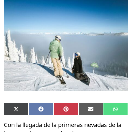
Compartir
Compartir
Compartir
Compartir
Compar
X
Facebook
Pinterest
Email
Whats
en
en
en
en
en
(Twitter)
Con la llegada de la primeras nevadas de la