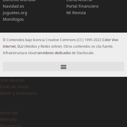
Navidad.es
Portal Financiero
Juguetes.org
Mi Revista
Monólogos
© Contenidos bajo licencia Creative Commons (CC) 1995-2022
Color Vivo
Internet, SLU
(Medios y Redes online). Otros contenidos se cita fuente.
Infraestructura cloud
servidores dedicados
de Stackscale.
Solo Recetas
Estás de moda
Bebés y embarazos
Amor.net
Mamuky
Mujeres.es