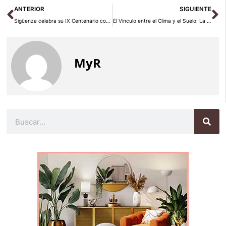
Ant
Si
ANTERIOR
SIGUIENTE
Sigüenza celebra su IX Centenario con una emotiva clausura en San Vicente 2025
El Vínculo entre el Clima y el Suelo: La Singularidad de los Vinos de Somontano en Bodegas Obergo
MyR
Buscar