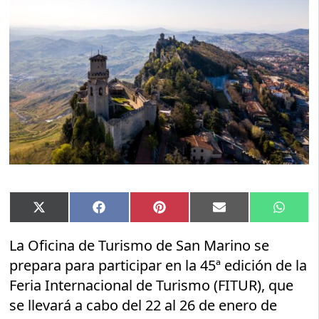
Compartir
Compartir
Compartir
Compartir
Compar
X
Facebook
Pinterest
Email
Whats
en
en
en
en
en
(Twitter)
La Oficina de Turismo de San Marino se
prepara para participar en la 45ª edición de la
Feria Internacional de Turismo (FITUR), que
se llevará a cabo del 22 al 26 de enero de