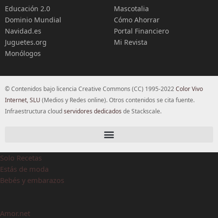
Educación 2.0
Mascotalia
Dominio Mundial
Cómo Ahorrar
Navidad.es
Portal Financiero
Juguetes.org
Mi Revista
Monólogos
© Contenidos bajo licencia Creative Commons (CC) 1995-2022
Color Vivo
Internet, SLU
(Medios y Redes online). Otros contenidos se cita fuente.
Infraestructura cloud
servidores dedicados
de Stackscale.
Solo Recetas
Estás de moda
Bebés y embarazos
Amor.net