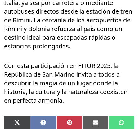
Italia, ya sea por carretera o mediante
autobuses directos desde la estación de tren
de Rímini. La cercanía de los aeropuertos de
Rímini y Bolonia refuerza al país como un
destino ideal para escapadas rápidas o
estancias prolongadas.
Con esta participación en FITUR 2025, la
República de San Marino invita a todos a
descubrir la magia de un lugar donde la
historia, la cultura y la naturaleza coexisten
en perfecta armonía.
Compartir
Compartir
Compartir
Compartir
Compar
X
Facebook
Pinterest
Email
Whats
en
en
en
en
en
(Twitter)