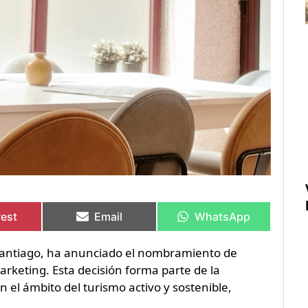
rtir
rtir
Compartir
Compartir
Compartir
Compartir
en
en
en
en
rest
Email
WhatsApp
 Santiago, ha anunciado el nombramiento de
eting. Esta decisión forma parte de la
 el ámbito del turismo activo y sostenible,