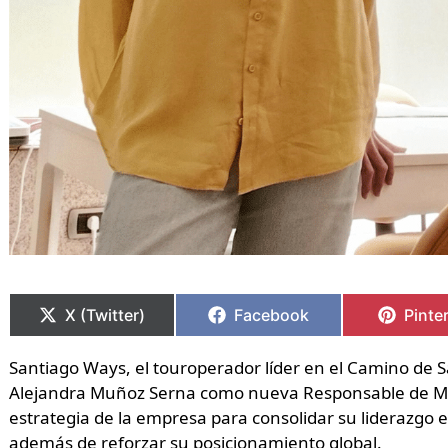
Compartir
Compartir
Compartir
Compartir
Compa
Compa
en
en
en
en
en
en
X (Twitter)
Facebook
Pinte
Santiago Ways, el touroperador líder en el Camino de
Alejandra Muñoz Serna como nueva Responsable de Mark
estrategia de la empresa para consolidar su liderazgo en
además de reforzar su posicionamiento global.