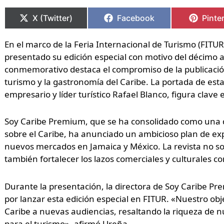
Compartir
Compartir
Compartir
Compartir
Compa
Compa
en
en
en
en
en
en
X (Twitter)
Facebook
Pinte
En el marco de la Feria Internacional de Turismo (FITU
presentado su edición especial con motivo del décimo 
conmemorativo destaca el compromiso de la publicación 
turismo y la gastronomía del Caribe. La portada de es
empresario y líder turístico Rafael Blanco, figura clave
Soy Caribe Premium, que se ha consolidado como una d
sobre el Caribe, ha anunciado un ambicioso plan de ex
nuevos mercados en Jamaica y México. La revista no sol
también fortalecer los lazos comerciales y culturales con
Durante la presentación, la directora de Soy Caribe P
por lanzar esta edición especial en FITUR. «Nuestro obje
Caribe a nuevas audiencias, resaltando la riqueza de n
para el turismo», afirmó Ureña.