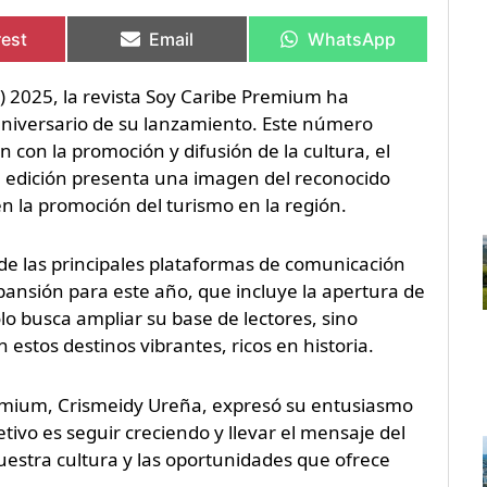
rtir
rtir
Compartir
Compartir
Compartir
Compartir
en
en
en
en
rest
Email
WhatsApp
R) 2025, la revista Soy Caribe Premium ha
aniversario de su lanzamiento. Este número
con la promoción y difusión de la cultura, el
ta edición presenta una imagen del reconocido
 en la promoción del turismo en la región.
e las principales plataformas de comunicación
pansión para este año, que incluye la apertura de
o busca ampliar su base de lectores, sino
 estos destinos vibrantes, ricos en historia.
remium, Crismeidy Ureña, expresó su entusiasmo
tivo es seguir creciendo y llevar el mensaje del
uestra cultura y las oportunidades que ofrece