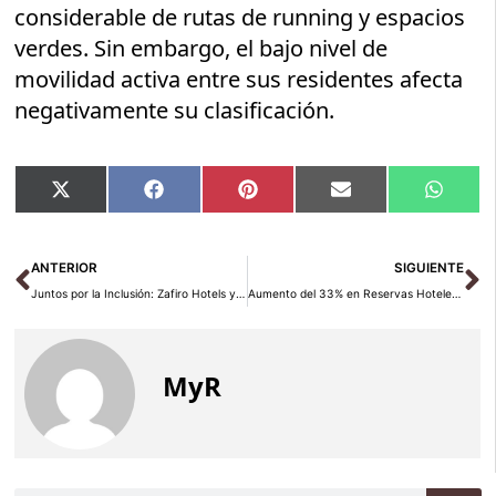
considerable de rutas de running y espacios
verdes. Sin embargo, el bajo nivel de
movilidad activa entre sus residentes afecta
negativamente su clasificación.
Compartir
Compartir
Compartir
Compartir
Compar
X
Facebook
Pinterest
Email
Whats
en
en
en
en
en
(Twitter)
Ant
Si
ANTERIOR
SIGUIENTE
Juntos por la Inclusión: Zafiro Hotels y Fundación Adecco unen fuerzas
Aumento del 33% en Reservas Hotelera en Valencia Durante Las Fallas, Precios Estables según SiteMinder
MyR