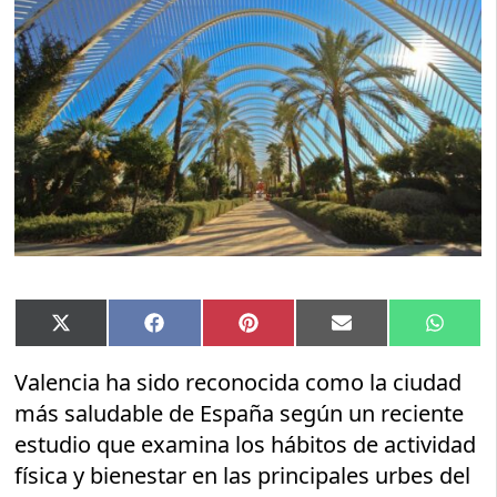
Compartir
Compartir
Compartir
Compartir
Compar
X
Facebook
Pinterest
Email
Whats
en
en
en
en
en
(Twitter)
Valencia ha sido reconocida como la ciudad
más saludable de España según un reciente
estudio que examina los hábitos de actividad
física y bienestar en las principales urbes del