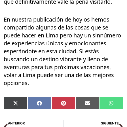
que definitivamente vale la pena visitarlo.
En nuestra publicación de hoy os hemos
compartido algunas de las cosas que se
puede hacer en Lima pero hay un sinnúmero
de experiencias únicas y emocionantes
esperándote en esta ciudad. Si estás
buscando un destino vibrante y lleno de
aventuras para tus próximas vacaciones,
volar a Lima puede ser una de las mejores
opciones.
Compartir
Compartir
Compartir
Compartir
Compar
X
Facebook
Pinterest
Email
Whats
en
en
en
en
en
(Twitter)
Ant
Si
ANTERIOR
SIGUIENTE