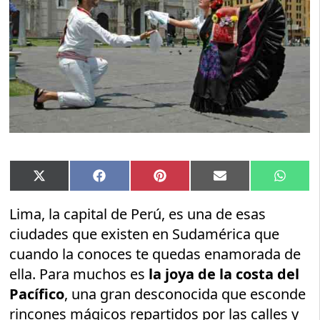
Compartir
Compartir
Compartir
Compartir
Compar
X
Facebook
Pinterest
Email
Whats
en
en
en
en
en
(Twitter)
Lima, la capital de Perú, es una de esas
ciudades que existen en Sudamérica que
cuando la conoces te quedas enamorada de
ella. Para muchos es
la joya de la costa del
Pacífico
, una gran desconocida que esconde
rincones mágicos repartidos por las calles y