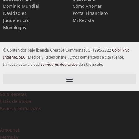
Dominio Mundial
Cómo Ahorrar
Navidad.es
Portal Financiero
Juguetes.org
Mi Revista
Monólogos
© Contenidos bajo licencia Creative Commons (CC) 1995-2022
Color Vivo
Internet, SLU
(Medios y Redes online). Otros contenidos se cita fuente.
Infraestructura cloud
servidores dedicados
de Stackscale.
Solo Recetas
Estás de moda
Bebés y embarazos
Amor.net
Mamuky