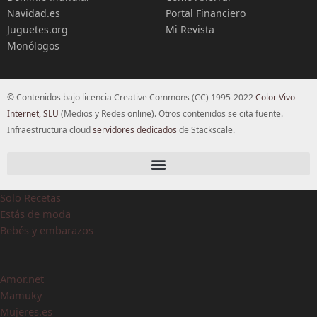
Navidad.es
Portal Financiero
Juguetes.org
Mi Revista
Monólogos
© Contenidos bajo licencia Creative Commons (CC) 1995-2022
Color Vivo
Internet, SLU
(Medios y Redes online). Otros contenidos se cita fuente.
Infraestructura cloud
servidores dedicados
de Stackscale.
Solo Recetas
Estás de moda
Bebés y embarazos
Amor.net
Mamuky
Mujeres.es