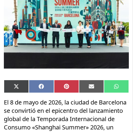
Compartir
Compartir
Compartir
Compartir
Compar
X
Facebook
Pinterest
Email
Whats
en
en
en
en
en
(Twitter)
El 8 de mayo de 2026, la ciudad de Barcelona
se convirtió en el epicentro del lanzamiento
global de la Temporada Internacional de
Consumo «Shanghai Summer» 2026, un