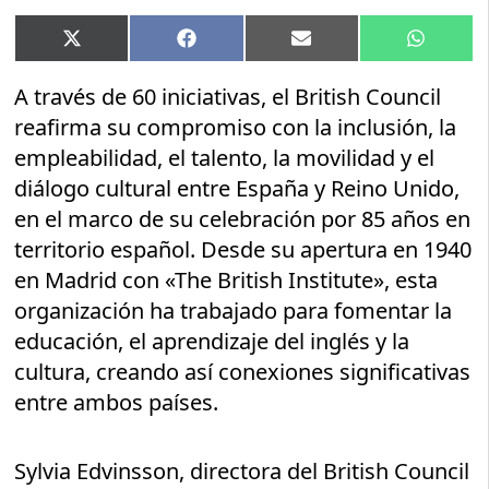
Compartir
Compartir
Compartir
Compart
X
Facebook
Email
WhatsA
en
en
en
en
(Twitter)
A través de 60 iniciativas, el British Council
reafirma su compromiso con la inclusión, la
empleabilidad, el talento, la movilidad y el
diálogo cultural entre España y Reino Unido,
en el marco de su celebración por 85 años en
territorio español. Desde su apertura en 1940
en Madrid con «The British Institute», esta
organización ha trabajado para fomentar la
educación, el aprendizaje del inglés y la
cultura, creando así conexiones significativas
entre ambos países.
Sylvia Edvinsson, directora del British Council