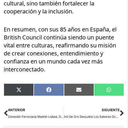
cultural, sino también fortalecer la
cooperación y la inclusión.
En resumen, con sus 85 años en España, el
British Council continúa siendo un puente
vital entre culturas, reafirmando su misión
de crear conexiones, entendimiento y
confianza en un mundo cada vez más
interconectado.
Compartir
Compartir
Compartir
Compart
X
Facebook
Email
WhatsA
en
en
en
en
(Twitter)
Ant
Si
ANTERIOR
SIGUIENTE
Conexión Ferroviaria Madrid-Lisboa: Desafío Acelerado del IX Foro Ibérico
Inti De Oro Descubre Los Sabores Ocultos Del Amazonas Con Su Menú Cápsula ‘Amazonas’