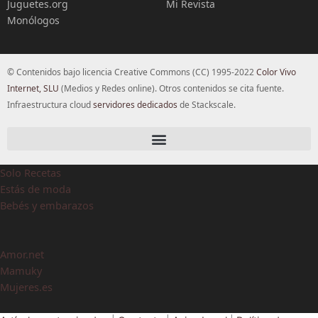
Juguetes.org
Mi Revista
Monólogos
© Contenidos bajo licencia Creative Commons (CC) 1995-2022
Color Vivo
Internet, SLU
(Medios y Redes online). Otros contenidos se cita fuente.
Infraestructura cloud
servidores dedicados
de Stackscale.
Solo Recetas
Estás de moda
Bebés y embarazos
Amor.net
Mamuky
Mujeres.es