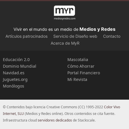
Medios y Redes
Vivir en el mundo es un medio de
Artículos patrocinados
Servicio de Diseño web
Contacto
Acerca de MyR
Educación 2.0
Mascotalia
Dominio Mundial
Cómo Ahorrar
Navidad.es
Portal Financiero
Juguetes.org
Mi Revista
Monólogos
© Contenidos bajo licencia Creative Commons (CC) 1995-2022
Color Vivo
Internet, SLU
(Medios y Redes online). Otros contenidos se cita fuente.
Infraestructura cloud
servidores dedicados
de Stackscale.