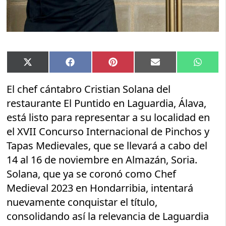
Compartir
Compartir
Compartir
Compartir
Compar
X
Facebook
Pinterest
Email
Whats
en
en
en
en
en
(Twitter)
El chef cántabro Cristian Solana del
restaurante El Puntido en Laguardia, Álava,
está listo para representar a su localidad en
el XVII Concurso Internacional de Pinchos y
Tapas Medievales, que se llevará a cabo del
14 al 16 de noviembre en Almazán, Soria.
Solana, que ya se coronó como Chef
Medieval 2023 en Hondarribia, intentará
nuevamente conquistar el título,
consolidando así la relevancia de Laguardia