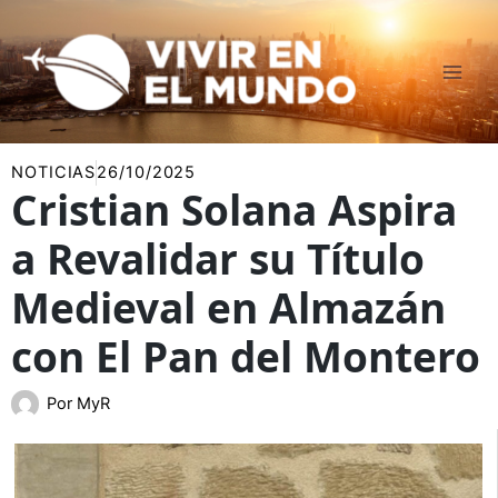
Ir
al
contenido
NOTICIAS
26/10/2025
Cristian Solana Aspira
a Revalidar su Título
Medieval en Almazán
con El Pan del Montero
Por
MyR