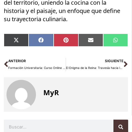
del territorio, uniendo la cocina con la
historia y el paisaje, un enfoque que define
su trayectoria culinaria.
Compartir
Compartir
Compartir
Compartir
Compar
X
Facebook
Pinterest
Email
Whats
en
en
en
en
en
(Twitter)
Ant
Si
ANTERIOR
SIGUIENTE
Formación Universitaria: Curso Online de Técnico Superior en Gestión de Alojamientos Turísticos, Preparando a Futuras Líderes en el Sector Hotelero
El Enigma de la Reina: Travesía hacia la Final Internacional de Pinchos Medievales
MyR
Buscar