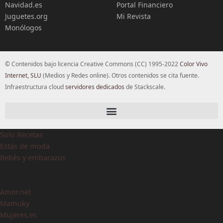
Navidad.es
Portal Financiero
Juguetes.org
Mi Revista
Monólogos
© Contenidos bajo licencia Creative Commons (CC) 1995-2022
Color Vivo
Internet, SLU
(Medios y Redes online). Otros contenidos se cita fuente.
Infraestructura cloud
servidores dedicados
de Stackscale.
Solo Recetas
Estás de moda
Bebés y embarazos
Amor.net
Mamuky
Mujeres.es