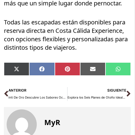
más que un simple lugar donde pernoctar.
Todas las escapadas están disponibles para
reserva directa en Costa Cálida Experience,
con opciones flexibles y personalizadas para
distintos tipos de viajeros.
Compartir
Compartir
Compartir
Compartir
Compar
X
Facebook
Pinterest
Email
Whats
en
en
en
en
en
(Twitter)
Ant
Si
ANTERIOR
SIGUIENTE
Inti De Oro Descubre Los Sabores Ocultos Del Amazonas Con Su Menú Cápsula ‘Amazonas’
Explora los Seis Planes de Otoño Ideales para Disfrutar con un Coche de Suscripción
MyR