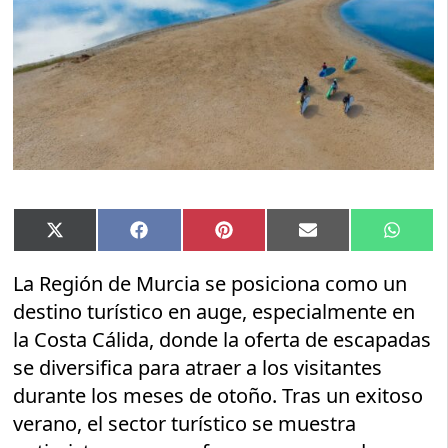
Compartir
Compartir
Compartir
Compartir
Compar
X
Facebook
Pinterest
Email
Whats
en
en
en
en
en
(Twitter)
La Región de Murcia se posiciona como un
destino turístico en auge, especialmente en
la Costa Cálida, donde la oferta de escapadas
se diversifica para atraer a los visitantes
durante los meses de otoño. Tras un exitoso
verano, el sector turístico se muestra