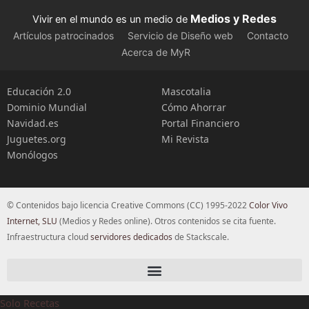
Medios y Redes
Vivir en el mundo es un medio de
Artículos patrocinados
Servicio de Diseño web
Contacto
Acerca de MyR
Educación 2.0
Mascotalia
Dominio Mundial
Cómo Ahorrar
Navidad.es
Portal Financiero
Juguetes.org
Mi Revista
Monólogos
© Contenidos bajo licencia Creative Commons (CC) 1995-2022
Color Vivo
Internet, SLU
(Medios y Redes online). Otros contenidos se cita fuente.
Infraestructura cloud
servidores dedicados
de Stackscale.
Solo Recetas