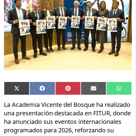
Compartir
Compartir
Compartir
Compartir
Compar
X
Facebook
Pinterest
Email
Whats
en
en
en
en
en
(Twitter)
La Academia Vicente del Bosque ha realizado
una presentación destacada en FITUR, donde
ha anunciado sus eventos internacionales
programados para 2026, reforzando su