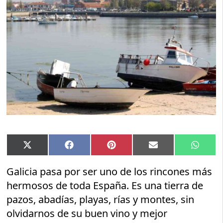
Compartir
Compartir
Compartir
Compartir
Compar
X
Facebook
Pinterest
Email
Whats
en
en
en
en
en
(Twitter)
Galicia pasa por ser uno de los rincones más
hermosos de toda España. Es una tierra de
pazos, abadías, playas, rías y montes, sin
olvidarnos de su buen vino y mejor