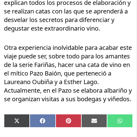
explican todos los procesos de elaboración y
se realizan catas con las que se aprenderá a
desvelar los secretos para diferenciar y
degustar este extraordinario vino.
Otra experiencia inolvidable para acabar este
viaje puede ser, sobre todo para los amantes
de la serie Fariñas, hacer una cata de vino en
el mítico Pazo Baión, que perteneció a
Laureano Oubiña y a Esther Lago.
Actualmente, en el Pazo se elabora albariño y
se organizan visitas a sus bodegas y viñedos.
Compartir
Compartir
Compartir
Compartir
Compar
X
Facebook
Pinterest
Email
Whats
en
en
en
en
en
(Twitter)