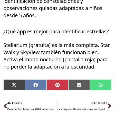
identificación de constelaciones y
observaciones guiadas adaptadas a niños
desde 5 años.
¿Qué app es mejor para identificar estrellas?
Stellarium (gratuita) es la más completa. Star
Walk y SkyView también funcionan bien.
Activa el modo nocturno (pantalla roja) para
no perder la adaptación a la oscuridad.
Compartir
Compartir
Compartir
Compartir
Compar
X
Facebook
Pinterest
Email
Whats
en
en
en
en
en
(Twitter)
Ant
Si
ANTERIOR
SIGUIENTE
Guía de PortAventura 2026: atracciones, precios y consejos prácticos
Las mejores librerías de viaje en España: templos del viajero