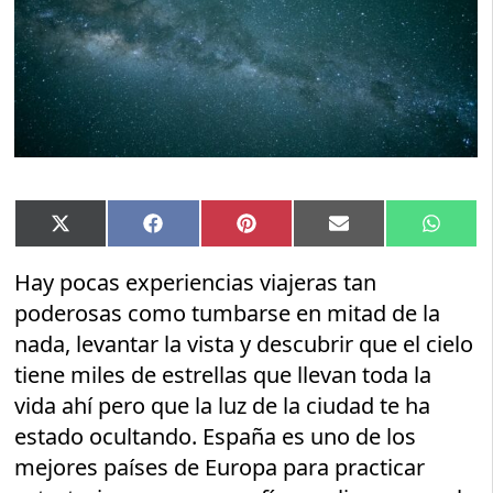
Compartir
Compartir
Compartir
Compartir
Compar
X
Facebook
Pinterest
Email
Whats
en
en
en
en
en
(Twitter)
Hay pocas experiencias viajeras tan
poderosas como tumbarse en mitad de la
nada, levantar la vista y descubrir que el cielo
tiene miles de estrellas que llevan toda la
vida ahí pero que la luz de la ciudad te ha
estado ocultando. España es uno de los
mejores países de Europa para practicar