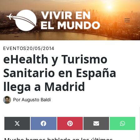
Ir
al
contenido
EVENTOS
20/05/2014
eHealth y Turismo
Sanitario en España
llega a Madrid
Por
Augusto Baldi
Compartir
Compartir
Compartir
Compartir
Compar
X
Facebook
Pinterest
Email
Whats
en
en
en
en
en
(Twitter)