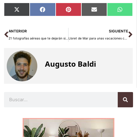
Compartir
Compartir
Compartir
Compartir
Compar
X
Facebook
Pinterest
Email
Whats
en
en
en
en
en
(Twitter)
Ant
Si
ANTERIOR
SIGUIENTE
21 fotografías aéreas que te dejarán sin respiración
Lloret de Mar para unas vacaciones con niños
Augusto Baldi
Buscar