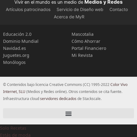
Medios y Redes
Vivir en el mundo es un medio de
Artículos patrocinados
Servicio de Diseño web
Contacto
Acerca de MyR
Educación 2.0
Mascotalia
Dominio Mundial
Cómo Ahorrar
Navidad.es
Portal Financiero
Juguetes.org
Mi Revista
Monólogos
© Contenidos bajo licencia Creative Commons (CC) 1995-2022
Color Vivo
Internet, SLU
(Medios y Redes online). Otros contenidos se cita fuente.
Infraestructura cloud
servidores dedicados
de Stackscale.
Solo Recetas
Estás de moda