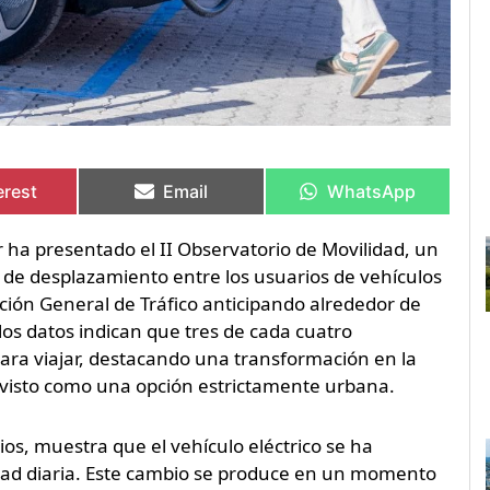
artir
artir
Compartir
Compartir
Compartir
Compartir
en
en
en
en
erest
Email
WhatsApp
r ha presentado el II Observatorio de Movilidad, un
s de desplazamiento entre los usuarios de vehículos
cción General de Tráfico anticipando alrededor de
os datos indican que tres de cada cuatro
para viajar, destacando una transformación en la
r visto como una opción estrictamente urbana.
os, muestra que el vehículo eléctrico se ha
dad diaria. Este cambio se produce en un momento