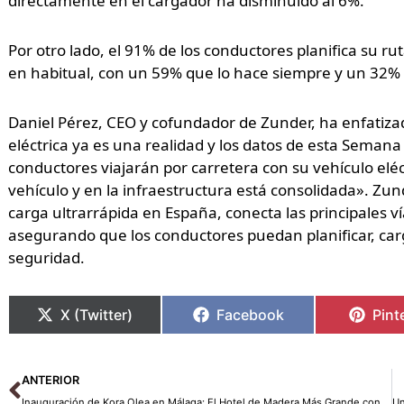
directamente en el cargador ha disminuido al 6%.
Por otro lado, el 91% de los conductores planifica su ru
en habitual, con un 59% que lo hace siempre y un 32% 
Daniel Pérez, CEO y cofundador de Zunder, ha enfatizad
eléctrica ya es una realidad y los datos de esta Semana
conductores viajarán por carretera con su vehículo eléc
vehículo y en la infraestructura está consolidada». Zu
carga ultrarrápida en España, conecta las principales ví
asegurando que los conductores puedan planificar, car
seguridad.
X (Twitter)
Facebook
Pint
Ant
ANTERIOR
Inauguración de Kora Olea en Málaga: El Hotel de Madera Más Grande con 180 Apartamentos Flex Living