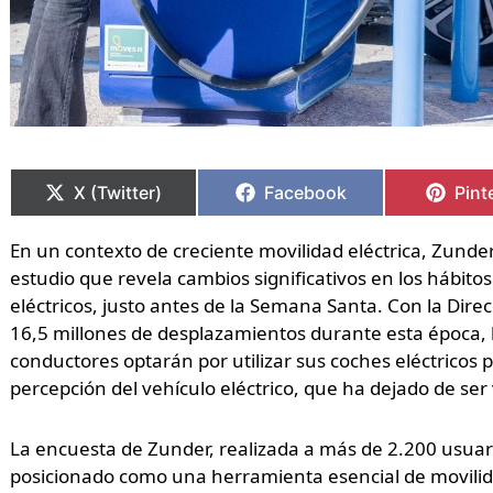
Compartir
Compartir
Compartir
Compartir
Comp
Comp
en
en
en
en
en
en
X (Twitter)
Facebook
Pint
En un contexto de creciente movilidad eléctrica, Zunde
estudio que revela cambios significativos en los hábito
eléctricos, justo antes de la Semana Santa. Con la Dire
16,5 millones de desplazamientos durante esta época, l
conductores optarán por utilizar sus coches eléctricos 
percepción del vehículo eléctrico, que ha dejado de se
La encuesta de Zunder, realizada a más de 2.200 usuari
posicionado como una herramienta esencial de movili