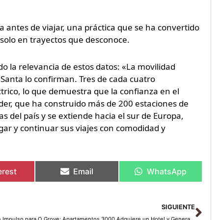
ta antes de viajar, una práctica que se ha convertido
solo en trayectos que desconoce.
o la relevancia de estos datos: «La movilidad
 Santa lo confirman. Tres de cada cuatro
trico, lo que demuestra que la confianza en el
nder, que ha construido más de 200 estaciones de
as del país y se extiende hacia el sur de Europa,
gar y continuar sus viajes con comodidad y
erest
Email
WhatsApp
Sig
SIGUIENTE
Un Impulso para O Grove: Apartamentos 3000 Adquiere un Hotel y Genera Empleo para 15 Familias de Pontevedra