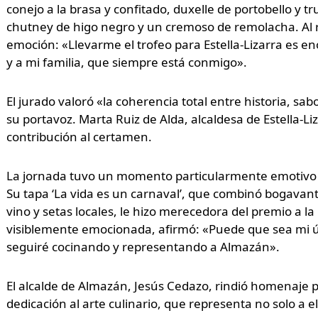
conejo a la brasa y confitado, duxelle de portobello y t
chutney de higo negro y un cremoso de remolacha. Al r
emoción: «Llevarme el trofeo para Estella-Lizarra es e
y a mi familia, que siempre está conmigo».
El jurado valoró «la coherencia total entre historia, s
su portavoz. Marta Ruiz de Alda, alcaldesa de Estella-Li
contribución al certamen.
La jornada tuvo un momento particularmente emotivo c
Su tapa ‘La vida es un carnaval’, que combinó bogavante,
vino y setas locales, le hizo merecedora del premio a l
visiblemente emocionada, afirmó: «Puede que sea mi ú
seguiré cocinando y representando a Almazán».
El alcalde de Almazán, Jesús Cedazo, rindió homenaje 
dedicación al arte culinario, que representa no solo a