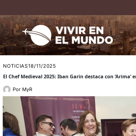
Ir
al
contenido
NOTICIAS
18/11/2025
El Chef Medieval 2025: Iban Garin destaca con ‘Arima’
Por
MyR