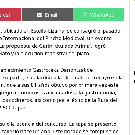
artir
artir
Compartir
Compartir
Compartir
Compartir
en
en
en
en
erest
Email
WhatsApp
, ubicado en Estella-Lizarra, se consagró el pasado
 Internacional del Pincho Medieval, un evento
a propuesta de Garin, titulada ‘Arima’, logró
ato y la ejecución magistral del plato.
stablecimiento Gastroteka Danontzat de
 su parte, el galardón a la Originalidad recayó en la
án, que a sus 81 años obtuvo por primera vez este
gregó a numerosos aficionados a la gastronomía,
os cocineros, así como por el éxito de la Ruta del
2.500 tapas.
psuló la esencia del concurso. La tapa se presentó
 falleció hace un año. Este bocado se compuso de