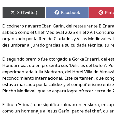
Compartir
Compartir
Compartir
Compartir
Comp
Comp
en
en
en
en
en
en
X (Twitter)
Facebook
Pint
El cocinero navarro Iban Garin, del restaurante BiEnara
sábado como el Chef Medieval 2025 en el XVII Concurso
organizado por la Red de Ciudades y Villas Medievales. L
deslumbrar al jurado gracias a su cuidada técnica, su rel
El segundo premio fue otorgado a Gorka Irisarri, del e
Hondarribia, quien presentó sus ‘Delicias del bufón’. Por
experimentada Julia Medrano, del Hotel Villa de Almaz
reconocimiento internacional. Este certamen, que con
estuvo marcado por la calidez y el compañerismo entre l
Pincho Medieval, que se espera logre ofrecer cerca de 
El título ‘Arima’, que significa «alma» en euskera, enca
como un homenaje a Jesús Garín, padre del chef, quien