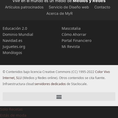
Medios y Redes
Vivir en el mundo es un medio de
Artículos patrocinados
Servicio de Diseño web
Contacto
Acerca de MyR
Educación 2.0
Mascotalia
Dominio Mundial
Cómo Ahorrar
Navidad.es
Portal Financiero
Juguetes.org
Mi Revista
Monólogos
© Contenidos bajo licencia Creative Commons (CC) 1995-2022
Color Vivo
Internet, SLU
(Medios y Redes online). Otros contenidos se cita fuente.
Infraestructura cloud
servidores dedicados
de Stackscale.
Solo Recetas
Estás de moda