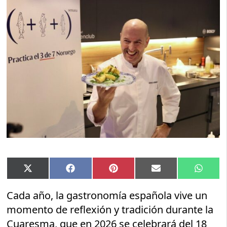
Compartir
Compartir
Compartir
Compartir
Compar
X
Facebook
Pinterest
Email
Whats
en
en
en
en
en
(Twitter)
Cada año, la gastronomía española vive un
momento de reflexión y tradición durante la
Cuaresma, que en 2026 se celebrará del 18