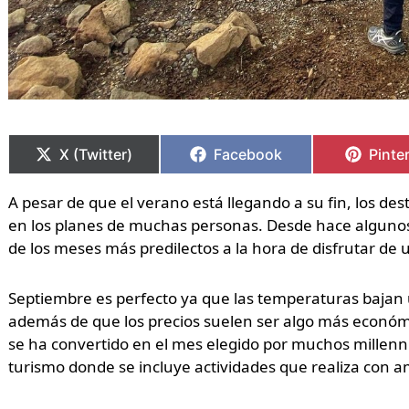
Compartir
Compartir
Compartir
Compartir
Compa
Compa
en
en
en
en
en
en
X (Twitter)
Facebook
Pinte
A pesar de que el verano está llegando a su fin, los d
en los planes de muchas personas. Desde hace alguno
de los meses más predilectos a la hora de disfrutar de 
Septiembre es perfecto ya que las temperaturas bajan
además de que los precios suelen ser algo más económi
se ha convertido en el mes elegido por muchos millenni
turismo donde se incluye actividades que realiza con am