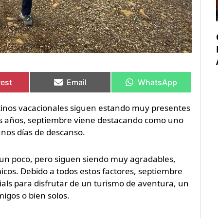
rtir
rtir
Compartir
Compartir
Compartir
Compartir
en
en
en
en
rest
Email
WhatsApp
estinos vacacionales siguen estando muy presentes
s años, septiembre viene destacando como uno
unos días de descanso.
 un poco, pero siguen siendo muy agradables,
cos. Debido a todos estos factores, septiembre
als para disfrutar de un turismo de aventura, un
igos o bien solos.