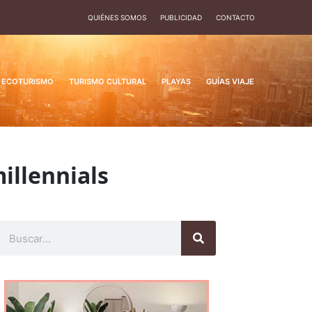
QUIÉNES SOMOS
PUBLICIDAD
CONTACTO
ECOTURISMO
TURISMO CULTURAL
PLAYAS
GUÍAS VIAJE
illennials
Buscar