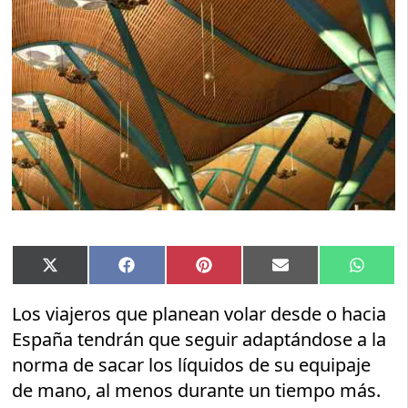
Compartir
Compartir
Compartir
Compartir
Compar
X
Facebook
Pinterest
Email
Whats
en
en
en
en
en
(Twitter)
Los viajeros que planean volar desde o hacia
España tendrán que seguir adaptándose a la
norma de sacar los líquidos de su equipaje
de mano, al menos durante un tiempo más.