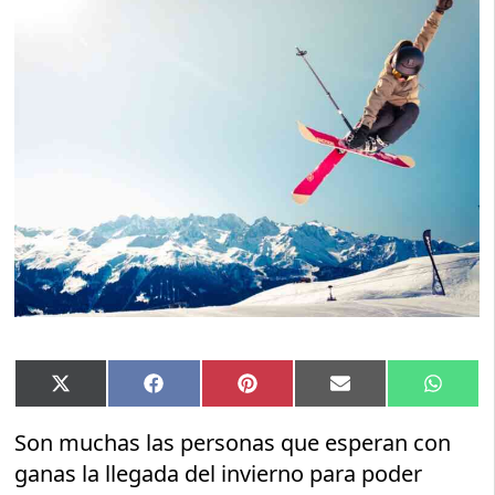
Compartir
Compartir
Compartir
Compartir
Compar
X
Facebook
Pinterest
Email
Whats
en
en
en
en
en
(Twitter)
Son muchas las personas que esperan con
ganas la llegada del invierno para poder