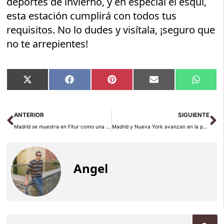
deportes de invierno, y en especial el esquí,
esta estación cumplirá con todos tus
requisitos. No lo dudes y visítala, ¡seguro que
no te arrepientes!
Compartir
Compartir
Compartir
Compartir
Compar
X
Facebook
Pinterest
Email
Whats
en
en
en
en
en
(Twitter)
Ant
Si
ANTERIOR
SIGUIENTE
Madrid se muestra en Fitur como una ciudad con identidad y llena de experiencias
Madrid y Nueva York avanzan en la puesta en marcha de un acuerdo de promoción turística
Angel
Buscar