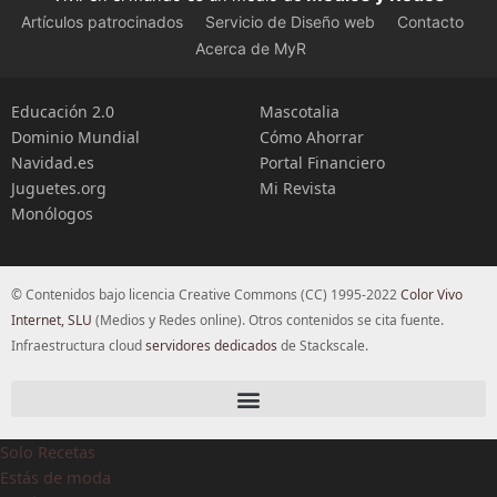
Artículos patrocinados
Servicio de Diseño web
Contacto
Acerca de MyR
Educación 2.0
Mascotalia
Dominio Mundial
Cómo Ahorrar
Navidad.es
Portal Financiero
Juguetes.org
Mi Revista
Monólogos
© Contenidos bajo licencia Creative Commons (CC) 1995-2022
Color Vivo
Internet, SLU
(Medios y Redes online). Otros contenidos se cita fuente.
Infraestructura cloud
servidores dedicados
de Stackscale.
Solo Recetas
Estás de moda