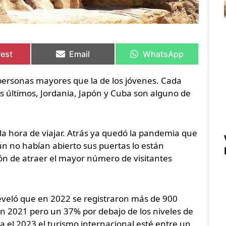
rtir
rtir
Compartir
Compartir
Compartir
Compartir
en
en
en
en
rest
Email
WhatsApp
s personas mayores que la de los jóvenes. Cada
os últimos, Jordania, Japón y Cuba son alguno de
 la hora de viajar. Atrás ya quedó la pandemia que
ún no habían abierto sus puertas lo están
ón de atraer el mayor número de visitantes
eveló que en 2022 se registraron más de 900
en 2021 pero un 37% por debajo de los niveles de
 el 2023 el turismo internacional esté entre un