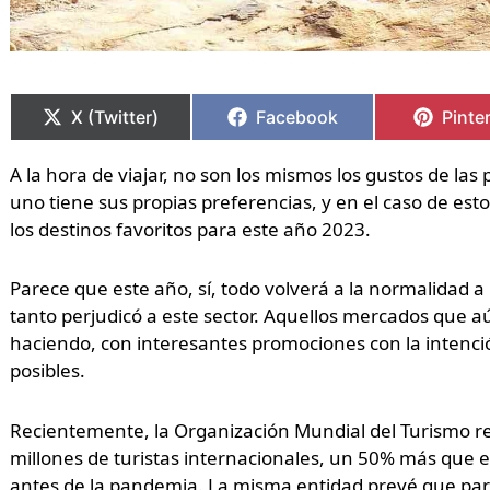
Compartir
Compartir
Compartir
Compartir
Compa
Compa
en
en
en
en
en
en
X (Twitter)
Facebook
Pinte
A la hora de viajar, no son los mismos los gustos de la
uno tiene sus propias preferencias, y en el caso de est
los destinos favoritos para este año 2023.
Parece que este año, sí, todo volverá a la normalidad a
tanto perjudicó a este sector. Aquellos mercados que a
haciendo, con interesantes promociones con la intenci
posibles.
Recientemente, la Organización Mundial del Turismo r
millones de turistas internacionales, un 50% más que 
antes de la pandemia. La misma entidad prevé que para