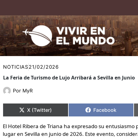
Ir
al
contenido
NOTICIAS
21/02/2026
La Feria de Turismo de Lujo Arribará a Sevilla en Junio
Por
MyR
Compartir
Compartir
Compartir
Compartir
en
en
en
en
X (Twitter)
Facebook
El Hotel Ribera de Triana ha expresado su entusiasmo p
lugar en Sevilla en junio de 2026. Este evento, conside