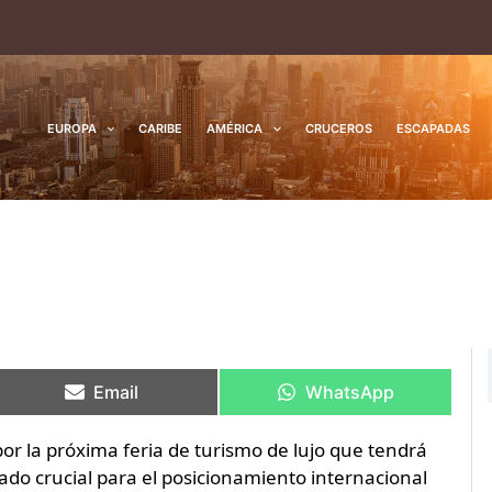
EUROPA
CARIBE
AMÉRICA
CRUCEROS
ESCAPADAS
Compartir
Compartir
Compartir
Compartir
en
en
en
en
Email
WhatsApp
or la próxima feria de turismo de lujo que tendrá
rado crucial para el posicionamiento internacional