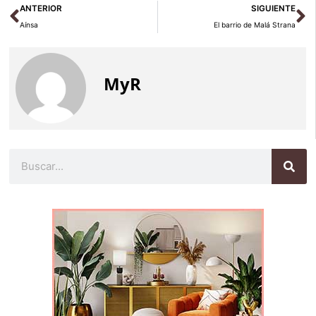
Ant
Si
ANTERIOR
SIGUIENTE
Aínsa
El barrio de Malá Strana
MyR
Buscar