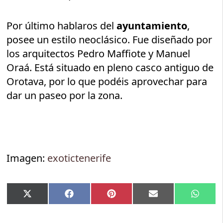
Por último hablaros del
ayuntamiento
,
posee un estilo neoclásico. Fue diseñado por
los arquitectos Pedro Maffiote y Manuel
Oraá. Está situado en pleno casco antiguo de
Orotava, por lo que podéis aprovechar para
dar un paseo por la zona.
Imagen:
exotictenerife
Compartir
Compartir
Compartir
Compartir
Compar
X
Facebook
Pinterest
Email
Whats
en
en
en
en
en
(Twitter)