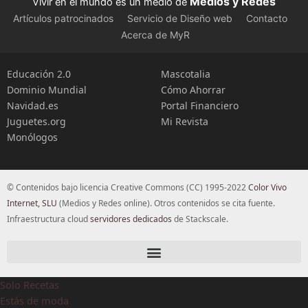
Medios y Redes
Vivir en el mundo es un medio de
Artículos patrocinados
Servicio de Diseño web
Contacto
Acerca de MyR
Educación 2.0
Mascotalia
Dominio Mundial
Cómo Ahorrar
Navidad.es
Portal Financiero
Juguetes.org
Mi Revista
Monólogos
© Contenidos bajo licencia Creative Commons (CC) 1995-2022
Color Vivo
Internet, SLU
(Medios y Redes online). Otros contenidos se cita fuente.
Infraestructura cloud
servidores dedicados
de Stackscale.
Solo Recetas
Estás de moda