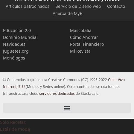
Artículos patrocinados
Servicio de Diseño web
Contacto
Acerca de MyR
Educación 2.0
Mascotalia
Dominio Mundial
Cómo Ahorrar
Navidad.es
Portal Financiero
Juguetes.org
Mi Revista
Monólogos
© Contenidos bajo licencia Creative Commons (CC) 1995-2022
Color Vivo
Internet, SLU
(Medios y Redes online). Otros contenidos se cita fuente.
Infraestructura cloud
servidores dedicados
de Stackscale.
Solo Recetas
Estás de moda