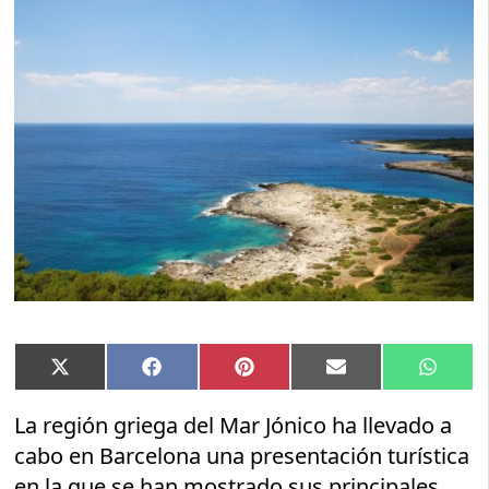
Compartir
Compartir
Compartir
Compartir
Compar
X
Facebook
Pinterest
Email
Whats
en
en
en
en
en
(Twitter)
La región griega del Mar Jónico ha llevado a
cabo en Barcelona una presentación turística
en la que se han mostrado sus principales