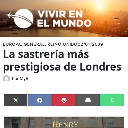
Ir
al
contenido
EUROPA
,
GENERAL
,
REINO UNIDO
02/01/2009
La sastrería más
prestigiosa de Londres
Por
MyR
Compartir
Compartir
Compartir
Compartir
Compar
X
Facebook
Pinterest
Email
Whats
en
en
en
en
en
(Twitter)