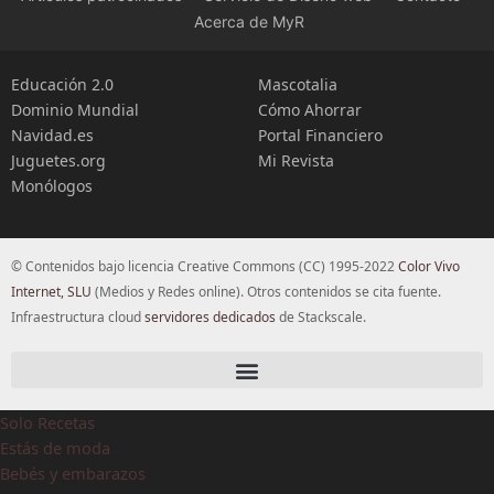
Acerca de MyR
Educación 2.0
Mascotalia
Dominio Mundial
Cómo Ahorrar
Navidad.es
Portal Financiero
Juguetes.org
Mi Revista
Monólogos
© Contenidos bajo licencia Creative Commons (CC) 1995-2022
Color Vivo
Internet, SLU
(Medios y Redes online). Otros contenidos se cita fuente.
Infraestructura cloud
servidores dedicados
de Stackscale.
Solo Recetas
Estás de moda
Bebés y embarazos