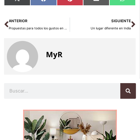
Compartir
Compartir
Compartir
Compartir
Compar
X
Facebook
Pinterest
Email
Whats
en
en
en
en
en
(Twitter)
Ant
Si
ANTERIOR
SIGUIENTE
Propuestas para todos los gustos en Malasia
Un lugar diferente en India
MyR
Buscar