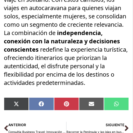
viajes en autocaravana para quienes viajan
solos, especialmente mujeres, se consolidan
como un segmento de creciente relevancia.
La combinación de
independencia,
conexión con la naturaleza y decisiones
conscientes
redefine la experiencia turística,
ofreciendo itinerarios que priorizan la
autenticidad, el disfrute personal y la
flexibilidad por encima de los destinos o
actividades predeterminadas.
Compartir
Compartir
Compartir
Compartir
Compar
X
Facebook
Pinterest
Email
Whats
en
en
en
en
en
(Twitter)
Ant
Si
ANTERIOR
SIGUIENTE
Consultia Business Travel: Innovación Tecnológica para la Transformación del Viaje de Negocios
Recorrer la Península y las islas en busca de estrellas