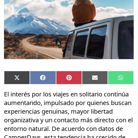
Compartir
Compartir
Compartir
Compartir
Compar
X
Facebook
Pinterest
Email
Whats
en
en
en
en
en
(Twitter)
El interés por los viajes en solitario continúa
aumentando, impulsado por quienes buscan
experiencias genuinas, mayor libertad
organizativa y un contacto más directo con el
entorno natural. De acuerdo con datos de
CamperDays, esta tendencia ha crecido de