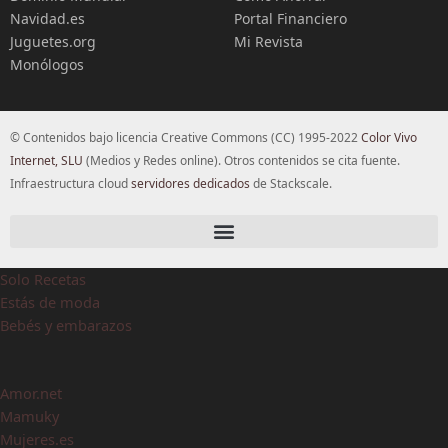
Navidad.es
Portal Financiero
Juguetes.org
Mi Revista
Monólogos
© Contenidos bajo licencia Creative Commons (CC) 1995-2022
Color Vivo
Internet, SLU
(Medios y Redes online). Otros contenidos se cita fuente.
Infraestructura cloud
servidores dedicados
de Stackscale.
Solo Recetas
Estás de moda
Bebés y embarazos
Amor.net
Mamuky
Mujeres.es