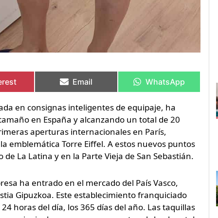
artir
artir
Compartir
Compartir
Compartir
Compartir
en
en
en
en
erest
Email
WhatsApp
zada en consignas inteligentes de equipaje, ha
tamaño en España y alcanzando un total de 20
rimeras aperturas internacionales en París,
a la emblemática Torre Eiffel. A estos nuevos puntos
 de La Latina y en la Parte Vieja de San Sebastián.
resa ha entrado en el mercado del País Vasco,
ostia Gipuzkoa. Este establecimiento franquiciado
 24 horas del día, los 365 días del año. Las taquillas