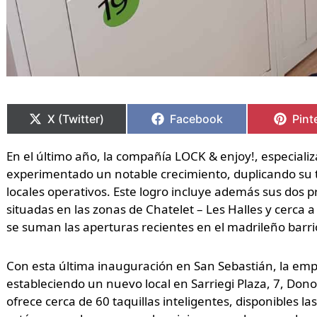
Compartir
Compartir
Compartir
Compartir
Comp
Comp
en
en
en
en
en
en
X (Twitter)
Facebook
Pint
En el último año, la compañía LOCK & enjoy!, especiali
experimentado un notable crecimiento, duplicando su 
locales operativos. Este logro incluye además sus dos p
situadas en las zonas de Chatelet – Les Halles y cerca 
se suman las aperturas recientes en el madrileño barrio
Con esta última inauguración en San Sebastián, la emp
estableciendo un nuevo local en Sarriegi Plaza, 7, Don
ofrece cerca de 60 taquillas inteligentes, disponibles las